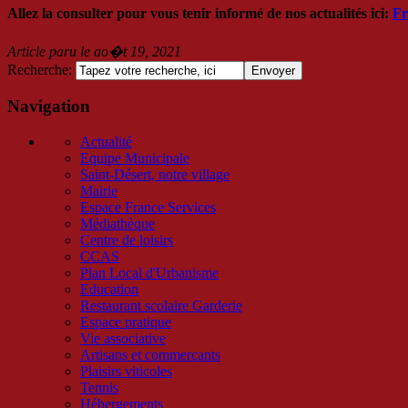
Allez la consulter pour vous tenir informé de nos actualités ici:
Fr
Article paru le ao�t 19, 2021
Recherche
:
Navigation
Actualité
Equipe Municipale
Saint-Désert, notre village
Mairie
Espace France Services
Médiathèque
Centre de loisirs
CCAS
Plan Local d'Urbanisme
Education
Restaurant scolaire Garderie
Espace pratique
Vie associative
Artisans et commercants
Plaisirs viticoles
Tennis
Hébergements